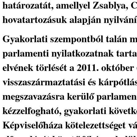
határozatát, amellyel Zsablya, C
hovatartozásuk alapján nyilván
Gyakorlati szempontból talán mé
parlamenti nyilatkozatnak tarta
elvének törlését a 2011. október
visszaszármaztatási és kárpótlás
megszavazásra kerülő parlament
kézzelfogható, gyakorlati követ
Képviselőháza kötelezettséget v