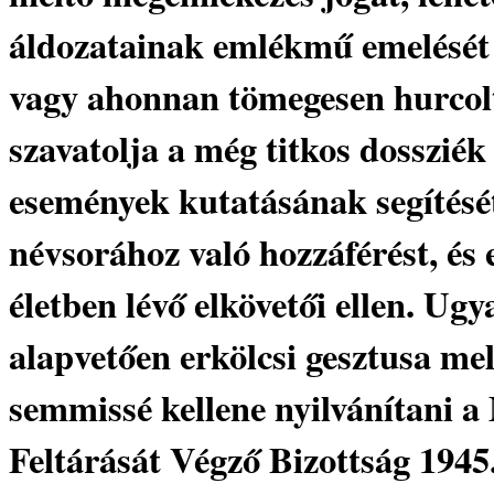
áldozatainak emlékmű emelését 
vagy ahonnan tömegesen hurcol
szavatolja a még titkos dossziék 
események kutatásának segítését
névsorához való hozzáférést, és 
életben lévő elkövetői ellen. Ug
alapvetően erkölcsi gesztusa mel
semmissé kellene nyilvánítani a
Feltárását Végző Bizottság 1945.