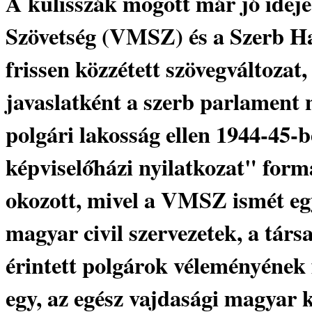
A kulisszák mögött már jó ideje
Szövetség (VMSZ) és a Szerb 
frissen közzétett szövegváltozat,
javaslatként a szerb parlament 
polgári lakosság ellen 1944-45-be
képviselőházi nyilatkozat" form
okozott, mivel a VMSZ ismét eg
magyar civil szervezetek, a társ
érintett polgárok véleményének 
egy, az egész vajdasági magyar 