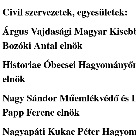
Civil szervezetek, egyesületek:
Árgus Vajdasági Magyar Kisebbs
Bozóki Antal elnök
Historiae Óbecsei Hagyományőrz
elnök
Nagy Sándor Műemlékvédő és H
Papp Ferenc elnök
Nagyapáti Kukac Péter Hagyomá