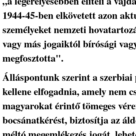
„a legerélyesebben elítéli a vaj
1944-45-ben elkövetett azon ak
személyeket nemzeti hovatartozá
vagy más jogaiktól bírósági vag
megfosztotta".
Álláspontunk szerint a szerbiai
kellene elfogadnia, amely nem csa
magyarokat érintő tömeges véren
bocsánatkérést, biztosítja az ál
méltó megemlékezés jogát, lehet