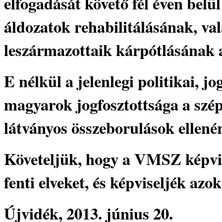
elfogadását követő fél éven belü
áldozatok rehabilitálásának, va
leszármazottaik kárpótlásának a
E nélkül a jelenlegi politikai, jo
magyarok jogfosztottsága a szép 
látványos összeborulások ellené
Követeljük, hogy a VMSZ képvis
fenti elveket, és képviseljék az
Újvidék, 2013. június 20.