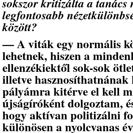
sokszor kritizálta a tanác
legfontosabb nézetkülönbs
között?
— A viták egy normális k
lehetnek, hiszen a minden
ellenzékiektől sok-sok ötle
illetve hasznosíthatnának 
pályámra kitérve el kell 
újságíróként dolgoztam, é
hogy aktívan politizálni 
különösen a nyolcvanas év