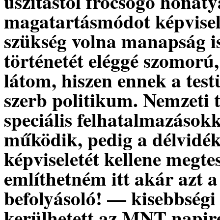
uszítástól fröcsögő honaty
magatartásmódot képvisel
szükség volna manapság i
történetét eléggé szomorú
látom, hiszen ennek a test
szerb politikum. Nemzeti
speciális felhatalmazásokk
működik, pedig a délvidék
képviseletét kellene megte
említhetném itt akár azt
befolyásoló! — kisebbségi 
kerülhetett az MNT napir