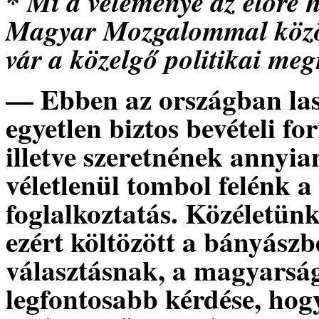
* Mi a véleménye az előre h
Magyar Mozgalommal közös
vár a közelgő politikai meg
— Ebben az országban las
egyetlen biztos bevételi fo
illetve szeretnének annyia
véletlenül tombol felénk a
foglalkoztatás. Közéletünk
ezért költözött a bányászb
választásnak, a magyarság
legfontosabb kérdése, hog