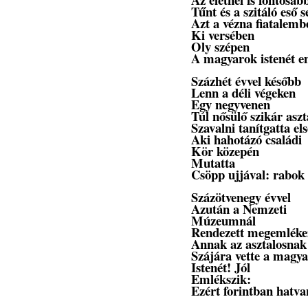
Tűnt és a szitáló eső 
Azt a vézna fiatalemb
Ki versében
Oly szépen
A magyarok istenét e
Százhét évvel később
Lenn a déli végeken
Egy negyvenen
Túl nősülő szikár aszt
Szavalni tanítgatta els
Aki hahotázó családi
Kör közepén
Mutatta
Csöpp ujjával: rabok
Százötvenegy évvel
Azután a Nemzeti
Múzeumnál
Rendezett megemléke
Annak az asztalosnak
Szájára vette a magy
Istenét! Jól
Emlékszik:
Ezért forintban hatva