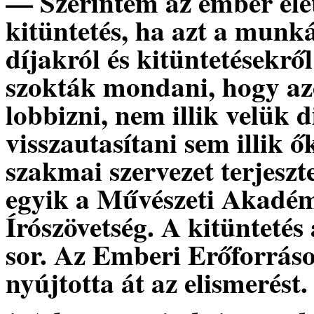
— Szerintem az ember éle
kitüntetés, ha azt a munká
díjakról és kitüntetésekrő
szokták mondani, hogy azo
lobbizni, nem illik velük 
visszautasítani sem illik 
szakmai szervezet terjesztet
egyik a Művészeti Akadém
Írószövetség. A kitünteté
sor. Az Emberi Erőforráso
nyújtotta át az elismerést.