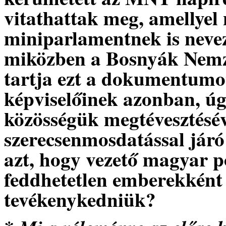
vitathattak meg, amellyel
miniparlamentnek is nevez
miközben a Bosnyák Nemz
tartja ezt a dokumentumo
képviselőinek azonban, úgy
közösségük megtévesztéséve
szerecsenmosdatással jár
azt, hogy vezető magyar p
feddhetetlen emberekként 
tevékenykedniük?