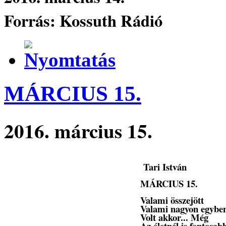
Forrás: Kossuth Rádió
MÁRCIUS 15.
2016. március 15.
Tari István
MÁRCIUS 15.
Valami összejött
Valami nagyon egybe
Volt akkor... Még
Az életnél is fontosa