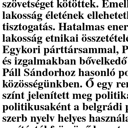
szövetséget kötöttek. Emel
lakosság életének ellehetet
tisztogatás. Hatalmas ener
lakosság etnikai összetéte
Egykori párttársammal, Pá
és izgalmakban bővelkedő 
Páll Sándorhoz hasonló pol
közösségünkben. Ő egy re
színt jelenített meg polit
politikusaként a belgrádi
szerb nyelv helyes használ