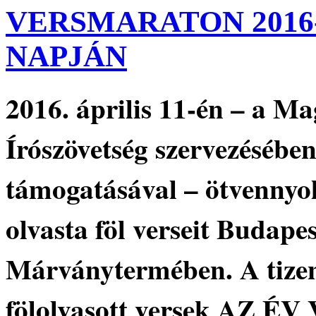
VERSMARATON 2016-
NAPJÁN
2016. április 11-én – a M
Írószövetség szervezésébe
támogatásával – ötvennyol
olvasta föl verseit Budap
Márványtermében. A tizen
fölolvasott versek AZ É