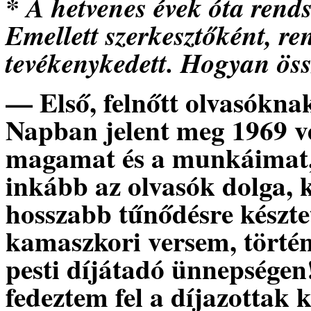
* A hetvenes évek óta rend
Emellett szerkesztőként, r
tevékenykedett. Hogyan ös
— Első, felnőtt olvasókna
Napban jelent meg 1969 v
magamat és a munkáimat, 
inkább az olvasók dolga, k
hosszabb tűnődésre késztete
kamaszkori versem, történ
pesti díjátadó ünnepsége
fedeztem fel a díjazottak 