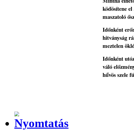
Mintha élhet
ködösítene el
maszatoló ős
Időnként erő
hitványság r
meztelen öklé
Időnként utó
váló előzmén
hűvös szele f