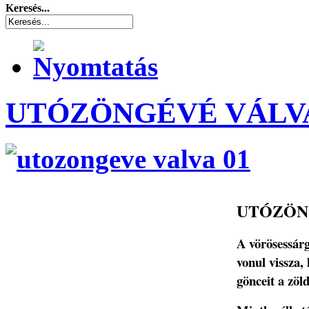
Keresés...
UTÓZÖNGÉVÉ VÁLV
UTÓZÖN
A vörösessár
vonul vissza, 
gönceit a zöl