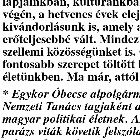
lapjainkban, kultúránkba
végén, a hetvenes évek el
kivándorlásunk is, amely 
erőteljesebbé vált. Mindez
szellemi közösségünket is.
fontosabb szerepet töltöt
életünkben. Ma már, attól 
* Egykor Óbecse alpolgárm
Nemzeti Tanács tagjaként a
magyar politikai életnek. 
parázs viták követik felszó