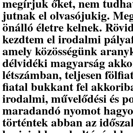
megírjuk őket, nem tudha
jutnak el olvasójukig. Me
önálló életre kelnek. Rövi
kezdtem el irodalmi pály
amely közösségünk aranyko
délvidéki magyarság akkor
létszámban, teljesen fölfi
fiatal bukkant fel akkori
irodalmi, művelődési és po
maradandó nyomot hagyot
történtek abban az idősza