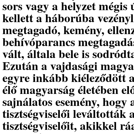
sors vagy a helyzet mégis
kellett a háborúba vezényl
megtagadó, kemény, ellenzé
behívóparancs megtagadása
vált, általa bele is sodród
Ezután a vajdasági magyar 
egyre inkább kiéleződött 
élő magyarság életében el
sajnálatos esemény, hogy 
tisztségviselői leváltottá
tisztségviselőit, akikkel 