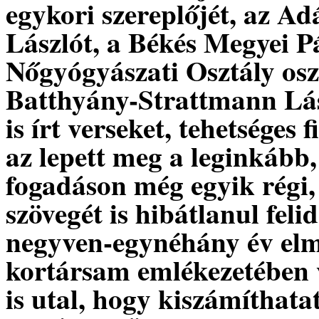
egykori szereplőjét, az Ad
Lászlót, a Békés Megyei 
Nőgyógyászati Osztály oszt
Batthyány-Strattmann Lász
is írt verseket, tehetsége
az lepett meg a leginkább
fogadáson még egyik régi,
szövegét is hibátlanul feli
negyven-egynéhány év elm
kortársam emlékezetében 
is utal, hogy kiszámíthata