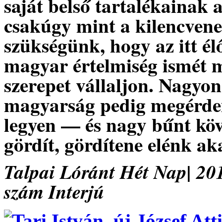
saját belső tartalékainak
csakúgy mint a kilencvenes
szükségünk, hogy az itt él
magyar értelmiség ismét m
szerepet vállaljon. Nagyon
magyarság pedig megérdeml
legyen — és nagy bűnt köve
gördít, gördítene elénk ak
Talpai Lóránt Hét Nap| 201
szám Interjú