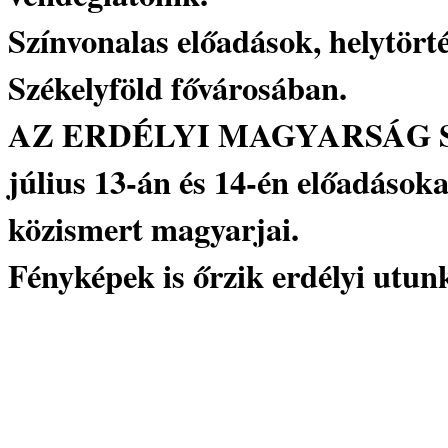
Színvonalas előadások, helytörté
Székelyföld fővárosában.
AZ ERDÉLYI MAGYARSÁG SZ
július 13-án és 14-én előadások
közismert magyarjai.
Fényképek is őrzik erdélyi utun