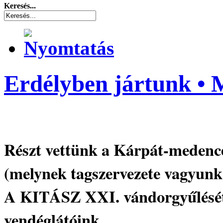
Keresés...
Erdélyben jártunk • 
Részt vettünk a Kárpát-medence
(melynek tagszervezete vagyunk
A KITÁSZ XXI. vándorgyűlését 
vendéglátóink.